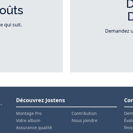
oûts
 qui suit.
Demandez un
Découvrez Jostens
Con
.
Montage Pro
Contribution
Dem
Votre album
Nous joindre
Éval
Assurance qualité
fini