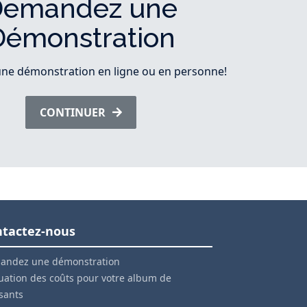
Demandez une
Démonstration
e démonstration en ligne ou en personne!
CONTINUER
tactez-nous
andez une démonstration
uation des coûts pour votre album de
ssants